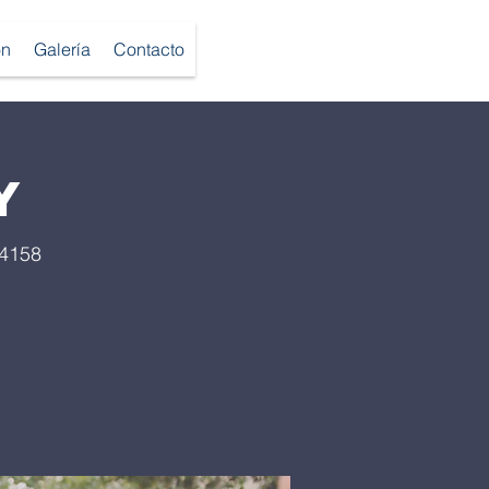
ón
Galería
Contacto
y
94158