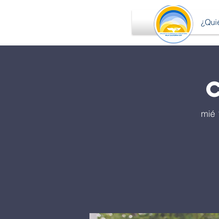
Inicio
¿Qui
mié 