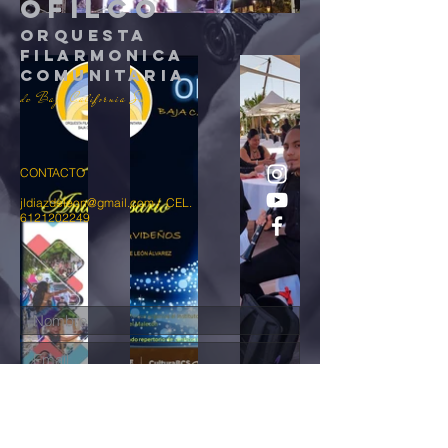
oFILCO
ORQUESTA
FILARMONICA
COMUNITARIA
de Baja California Sur
CONTACTO
j
ldiazdeleon@gmail.com
/ CEL.
6121202249