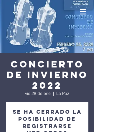
Concierto
de Invierno
2022
vie 28 de ene
  |  
La Paz
Se ha cerrado la
posibilidad de
registrarse