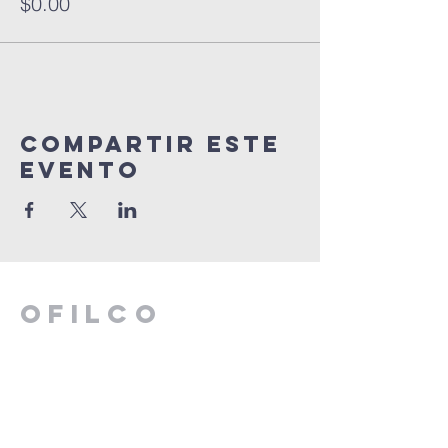
$0.00
Compartir este
evento
oFILCO
ORQUESTA
FILARMONICA
COMUNITARIA
de Baja California Sur